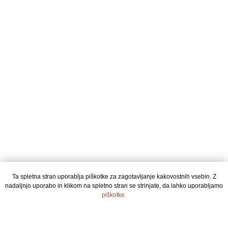
Ta spletna stran uporablja piškotke za zagotavljanje kakovostnih vsebin. Z
nadaljnjo uporabo in klikom na spletno stran se strinjate, da lahko uporabljamo
piškotke.
STRINJAM SE