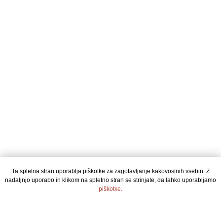
Ta spletna stran uporablja piškotke za zagotavljanje kakovostnih vsebin. Z
nadaljnjo uporabo in klikom na spletno stran se strinjate, da lahko uporabljamo
piškotke.
STRINJAM SE