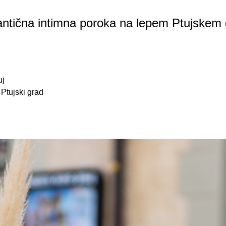
tična intimna poroka na lepem Ptujskem
uj
 Ptujski grad